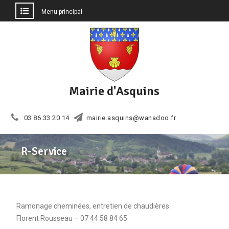
Menu principal
Aller
au
contenu
Mairie d'Asquins
03 86 33 20 14
mairie.asquins@wanadoo.fr
R-Service
Ramonage cheminées, entretien de chaudières.
Florent Rousseau – 07 44 58 84 65