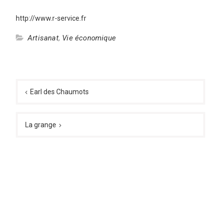
http://www.r-service.fr
Artisanat
,
Vie économique
Navigation
de
Earl des Chaumots
l’article
La grange