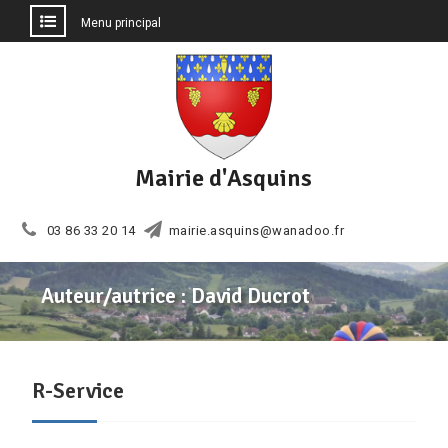
Menu principal
Aller
au
contenu
Mairie d'Asquins
03 86 33 20 14
mairie.asquins@wanadoo.fr
Auteur/autrice :
David Ducrot
R-Service