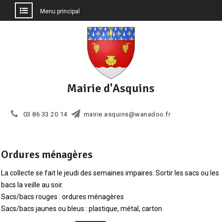
Menu principal
Aller
au
contenu
Mairie d'Asquins
03 86 33 20 14
mairie.asquins@wanadoo.fr
Ordures ménagères
La collecte se fait le jeudi des semaines impaires. Sortir les sacs ou les
bacs la veille au soir.
Sacs/bacs rouges : ordures ménagères
Sacs/bacs jaunes ou bleus : plastique, métal, carton