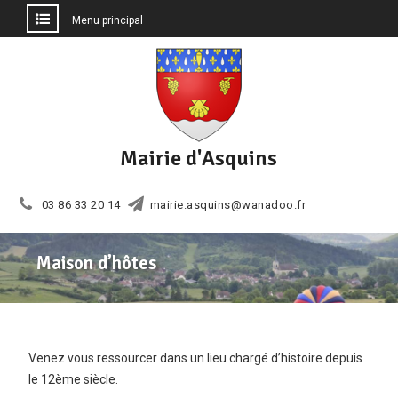
Menu principal
Aller
au
contenu
Mairie d'Asquins
03 86 33 20 14
mairie.asquins@wanadoo.fr
Maison d’hôtes
Venez vous ressourcer dans un lieu chargé d’histoire depuis
le 12ème siècle.